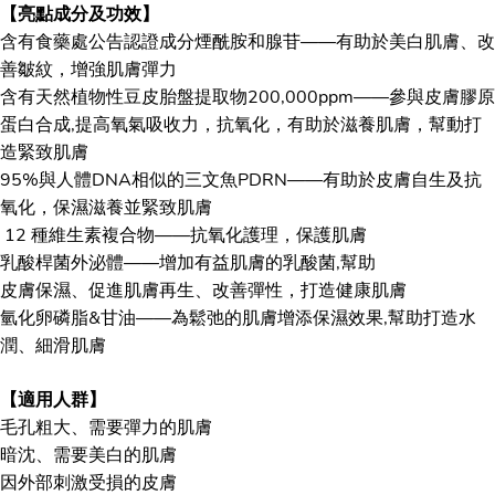
【亮點成分及功效】
含有食藥處公告認證成分煙酰胺和腺苷——有助於美白肌膚、改
善皺紋，增強肌膚彈力
含有天然植物性豆皮胎盤提取物200,000ppm——參與皮膚膠原
蛋白合成,提高氧氣吸收力，抗氧化，有助於滋養肌膚，幫動打
造緊致肌膚
95%與人體DNA相似的三文魚PDRN——有助於皮膚自生及抗
氧化，保濕滋養並緊致肌膚
12 種維生素複合物——抗氧化護理，保護肌膚
乳酸桿菌外泌體——增加有益肌膚的乳酸菌,幫助
皮膚保濕、促進肌膚再生、改善彈性，打造健康肌膚
氫化卵磷脂&甘油——為鬆弛的肌膚增添保濕效果,幫助打造水
潤、細滑肌膚
【適用人群】
毛孔粗大、需要彈力的肌膚
暗沈、需要美白的肌膚
因外部刺激受損的皮膚