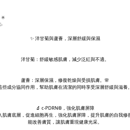
🌟

✨ 洋甘菊與蘆薈，深層舒緩與保濕
洋甘菊：舒緩敏感肌膚，減少泛紅與不適。
蘆薈：深層保濕，修復乾燥與受損肌膚。🌸
這些成分協同作用，幫助肌膚在清潔的同時享受深層舒緩與滋養
🔬 c-PDRN®，強化肌膚屏障
子，能深入肌膚底層，促進細胞再生，強化肌膚屏障，提升肌膚的自我
能改善膚質，讓肌膚重現健康光采。