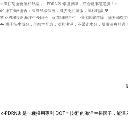
✨洋甘菊蘆薈溫和舒緩，c-PDRN® 修復屏障，打造健康穩定肌！✨
🌿 洋甘菊+蘆薈：深層舒緩保濕，減少泛紅刺激，溫和呵護 💖
🌸 c-PDRN® 海洋生長因子：促進細胞再生，強化肌膚屏障，提升修復力 
☁️ 椰子衍生成分，弱酸性配方：溫和潔淨，不帶走水分，肌膚清爽舒適 
c-PDRN® 是一種採用專利 DOT™ 技術 的海洋生長因