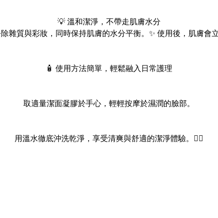
💡 溫和潔淨，不帶走肌膚水分
去除雜質與彩妝，同時保持肌膚的水分平衡。✨ 使用後，肌膚會
🧴 使用方法簡單，輕鬆融入日常護理
取適量潔面凝膠於手心，輕輕按摩於濕潤的臉部。
用溫水徹底沖洗乾淨，享受清爽與舒適的潔淨體驗。💆‍♀️