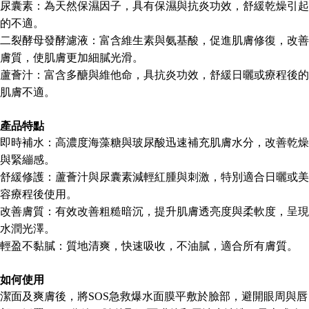
尿囊素：為天然保濕因子，具有保濕與抗炎功效，舒緩乾燥引起
的不適。
二裂酵母發酵濾液：富含維生素與氨基酸，促進肌膚修復，改善
膚質，使肌膚更加細膩光滑。
蘆薈汁：富含多醣與維他命，具抗炎功效，舒緩日曬或療程後的
肌膚不適。
產品特點
即時補水：高濃度海藻糖與玻尿酸迅速補充肌膚水分，改善乾燥
與緊繃感。
舒緩修護：蘆薈汁與尿囊素減輕紅腫與刺激，特別適合日曬或美
容療程後使用。
改善膚質：有效改善粗糙暗沉，提升肌膚透亮度與柔軟度，呈現
水潤光澤。
輕盈不黏膩：質地清爽，快速吸收，不油膩，適合所有膚質。
如何使用
潔面及爽膚後，將SOS急救爆水面膜平敷於臉部，避開眼周與唇