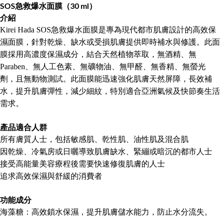
SOS急救爆水面膜（30 ml）
介紹
Kirei Hada SOS急救爆水面膜是專為現代都市肌膚設計的高效保
濕面膜，針對乾燥、缺水或受損肌膚提供即時補水與修護。此面
膜採用高濃度保濕成分，結合天然植物萃取，無酒精、無
Paraben、無人工色素、無礦物油、無甲醛、無香精、無螢光
劑，且無動物測試。此面膜能迅速強化肌膚天然屏障，長效補
水，提升肌膚彈性，減少細紋，特別適合亞洲氣候及快節奏生活
需求。
產品適合人群
所有膚質人士，包括敏感肌、乾性肌、油性肌及混合肌
因乾燥、冷氣房或日曬導致肌膚缺水、緊繃或暗沉的都市人士
接受高能量美容療程後需要快速修復肌膚的人士
追求高效保濕與舒緩的消費者
功能成分
海藻糖：高效鎖水保濕，提升肌膚儲水能力，防止水分流失。