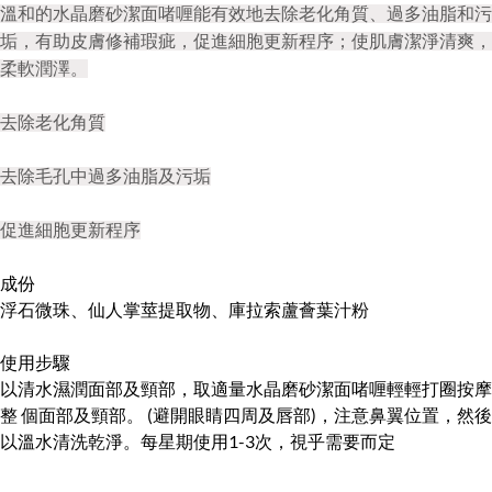
溫和的水晶磨砂潔面啫喱能有效地去除老化角質、過多油脂和污
垢，有助皮膚修補瑕疵，促進細胞更新程序；使肌膚潔淨清爽，
柔軟潤澤。
去除老化角質
去除毛孔中過多油脂及污垢
促進細胞更新程序
成份
浮石微珠、仙人掌莖提取物、庫拉索蘆薈葉汁粉
使用步驟
以清水濕潤面部及頸部，取適量水晶磨砂潔面啫喱輕輕打圈按摩
整 個面部及頸部。 (避開眼睛四周及唇部)，注意鼻翼位置，然後
以溫水清洗乾淨。每星期使用1-3次，視乎需要而定