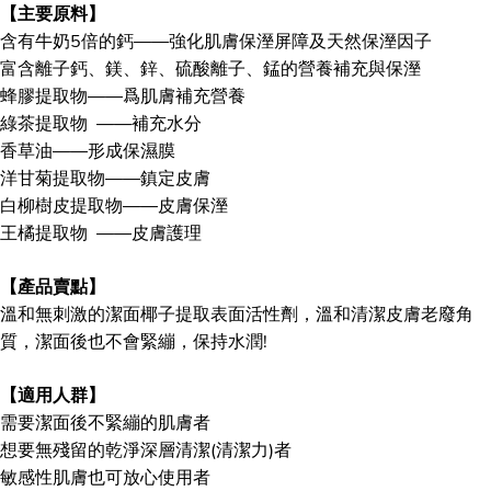
【主要原料】
含有牛奶5倍的鈣——強化肌膚保溼屏障及天然保溼因子
富含離子鈣、鎂、鋅、硫酸離子、錳的營養補充與保溼
蜂膠提取物——爲肌膚補充營養
綠茶提取物 ——補充水分
香草油——形成保濕膜
洋甘菊提取物——鎮定皮膚
白柳樹皮提取物——皮膚保溼
王橘提取物 ——皮膚護理
【產品賣點】
溫和無刺激的潔面椰子提取表面活性劑，溫和清潔皮膚老廢角
質，潔面後也不會緊繃，保持水潤!
【適用人群】
需要潔面後不緊繃的肌膚者
想要無殘留的乾淨深層清潔(清潔力)者
敏感性肌膚也可放心使用者