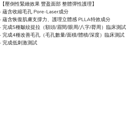
【壓倒性緊緻效果 豐盈面部 整體彈性護理】
· 蘊含收縮毛孔 Pore-Laser成分
· 蘊含恢復肌膚支撐力、護理立體感 PLLA特效成分
· 完成5種皺紋提拉（額頭/眉間/眼周/八字/脣周）臨床測試
· 完成4種改善毛孔（毛孔數量/面積/體積/深度）臨床測試
· 完成低刺激測試