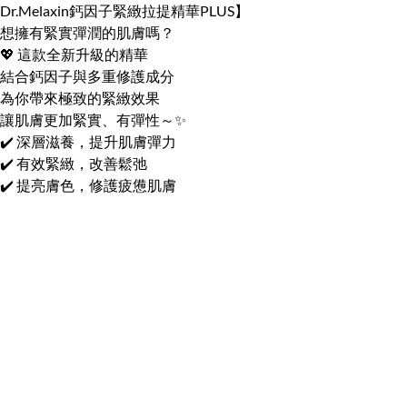
Dr.Melaxin鈣因子緊緻拉提精華PLUS】
想擁有緊實彈潤的肌膚嗎？
💖 這款全新升級的精華
結合鈣因子與多重修護成分
為你帶來極致的緊緻效果
讓肌膚更加緊實、有彈性～✨
✔️ 深層滋養，提升肌膚彈力
✔️ 有效緊緻，改善鬆弛
✔️ 提亮膚色，修護疲憊肌膚