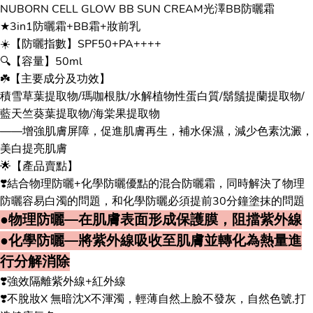
NUBORN CELL GLOW BB SUN CREAM光澤BB防曬霜
★3in1防曬霜+BB霜+妝前乳
☀️【防曬指數】SPF50+PA++++
🔍【容量】50ml
☘️【主要成分及功效】
積雪草葉提取物/瑪咖根肽/水解植物性蛋白質/鬍鬚提蘭提取物/
藍天竺葵葉提取物/海棠果提取物
——增強肌膚屏障，促進肌膚再生，補水保濕，減少色素沈澱，
美白提亮肌膚
🌟【產品賣點】
❣️結合物理防曬+化學防曬優點的混合防曬霜，同時解決了物理
防曬容易白濁的問題，和化學防曬必須提前30分鐘塗抹的問題
●物理防曬—在肌膚表面形成保護膜，阻擋紫外線
●化學防曬—將紫外線吸收至肌膚並轉化為熱量進
行分解消除
❣️強效隔離紫外線+紅外線
❣️不脫妝X 無暗沈X不渾濁，輕薄自然上臉不發灰，自然色號,打