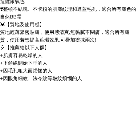
造健康氣色
❣️整頓不結塊、不卡粉的肌膚紋理和遮蓋毛孔，適合所有膚色的
自然BB霜
💓【質地及使用感】
質地輕薄緊密貼膚，使用感清爽,無黏膩不悶膚，適合所有膚
質，使用若想提高遮瑕效果,可疊加塗抹兩次!
🎈【推薦給以下人群】
+肌膚容易乾燥的人
+下頜線開始下垂的人
+因毛孔粗大而煩惱的人
+因眼角細紋、法令紋等皺紋煩惱的人