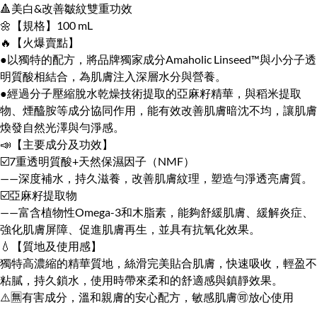
🔺美白&改善皺紋雙重功效
🌼【規格】100 mL
🔥【火爆賣點】
●以獨特的配方，將品牌獨家成分Amaholic Linseed™與小分子透
明質酸相結合，為肌膚注入深層水分與營養。
●經過分子壓縮脫水乾燥技術提取的亞麻籽精華，與稻米提取
物、煙醯胺等成分協同作用，能有效改善肌膚暗沈不均，讓肌膚
煥發自然光澤與勻淨感。
📣【主要成分及功效】
☑️7重透明質酸+天然保濕因子（NMF）
——深度補水，持久滋養，改善肌膚紋理，塑造勻淨透亮膚質。
☑️亞麻籽提取物
——富含植物性Omega-3和木脂素，能夠舒緩肌膚、緩解炎症、
強化肌膚屏障、促進肌膚再生，並具有抗氧化效果。
💧【質地及使用感】
獨特高濃縮的精華質地，絲滑完美貼合肌膚，快速吸收，輕盈不
粘膩，持久鎖水，使用時帶來柔和的舒適感與鎮靜效果。
⚠️🈚️有害成分，溫和親膚的安心配方，敏感肌膚🉑️放心使用